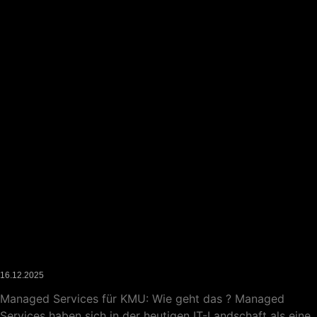
Managed IT Services und IT-Servicemanagement im IT-
Bereich: Der umfassende Leitfaden
16.12.2025
Managed Services für KMU: Wie geht das ? Managed
Services haben sich in der heutigen IT-Landschaft als eine